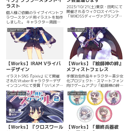
ラスト
2023/10/21(土)東京・田町にて
開催されるウィクロスイベント
個人様ご依頼のライブイベントフ
「WIXOSSディーヴァグランプリ
ラワースタンド用イラストを制作
7th」 にてサインをさせて頂く
しました。 キャラクター周囲の
ことになりました。 過去描かせ
抜きがある完成イメージでしたの
ていただいたカードにサインさせ
Client Works
Client Works
でIllustratorカットラインパス制
ていただくことになります。（カ
作までのデータ納品です。
ード右下にある...
【Works】IRAM Vライバ
【Works】『絵師神の絆』
ーデザイン
メフィストフェレス
イラストSNS『pixiv』にて開催
手塚治虫作品キャラクター美少女
されたVtuberキャラクターデザ
化プロジェクト・スマートフォン
インコンペにて受賞「ツバメアゲ
向けゲームアプリ「絵師神の絆」
ハの男の子」としてデザインしま
本日でサービス終了とのことで、
Client Works
Client Works
した。後に「青羽マコト」として
許可いただいたので描かせていた
デビュー。 【クライアント】株
だいたメフィストをアップさせて
式会社イリアム【ジャンル】キャ
いただきます。リリースから約２
ラクターデザイン・イ...
年半、ありがとうございまし
た！...
【Works】『クロスワール
【Works】「最終兵器彼