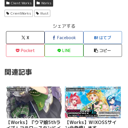
Client Works
Works
CrientWorks
Illust
シェアする
X
Facebook
はてブ
Pocket
LINE
コピー
関連記事
Client Works
Client Works
【Works】『ウマ娘5thラ
【Works】WIXOSSサイ
イブ』フラワースタンドイ
ン会登壇します