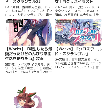
ド・スクランブル2』
女」展グッズイラスト
GA文庫刊、雪川轍先生著、イラ
2023年10月7日(土)〜22日(日)
ストを担当させていただいた「ク
東京ソラマチ スペース634にて
ロスワールドスクランブル」書
開催される高橋しん先生の『最終
影・イラストです。 表紙 表紙タ
兵器彼女』原画展で販売されるグ
Client Works
Client Works
イトルなし カラー挿絵 カラー挿
ッズのSDキャラクターを描かせ
絵 カラー挿絵 本文挿絵 本文挿絵
ていただきました。 大好きな作
【クライアント】SBクリエイテ
品のご縁を頂けて光栄でした。ご
ィブ株式会社【ジャンル...
興味ある方はご来...
【Works】『転生したら最
【Works】『クロスワール
強だったけどのんびり学園
ド・スクランブル』
生活を送りたい』装画
GA文庫刊、雪川轍先生著、イラ
ストを担当させていただいた「ク
講談社ラノベ文庫 より発売、御
ロスワールドスクランブル」書
守いちる先生「転生したら最強だ
影・イラストです。 表紙 カラー
ったけど、のんびり学園生活をお
挿絵 カラー挿絵 カラー挿絵 本文
くりたい」挿絵を担当させていた
挿絵 本文挿絵 本文挿絵 【クライ
だきました！いろんなフェチ要素
アント】SBクリエイティブ株式
が盛りだくさんの作品です。 よ
会社【ジャンル】ライト...
ろしくおねがいします。 【クラ
イアント】講談社『講談社ラノ
ベ...