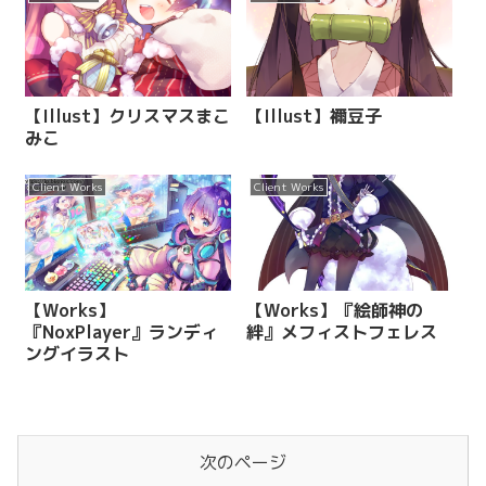
【Illust】クリスマスまこ
【Illust】禰豆子
みこ
Client Works
Client Works
【Works】
【Works】『絵師神の
『NoxPlayer』ランディ
絆』メフィストフェレス
ングイラスト
次のページ