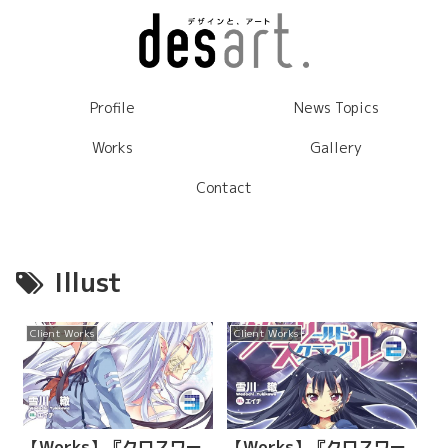
Profile
News Topics
Works
Gallery
Contact
Illust
Client Works
Client Works
【Works】『クロスワー
【Works】『クロスワー