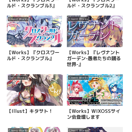
ルド・スクランブル3』
ルド・スクランブル2』
Client Works
Client Works
【Works】『クロスワー
【Works】『レヴナント
ルド・スクランブル』
ガーデン-愚者たちの踊る
世界-』
Dojin Works
Client Works
【Illust】キタサト！
【Works】WIXOSSサイ
ン会登壇します
Client Works
Client Works