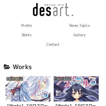
Profile
News Topics
Works
Gallery
Contact
Works
Client Works
Client Works
【Works】『クロスワー
【Works】『クロスワー