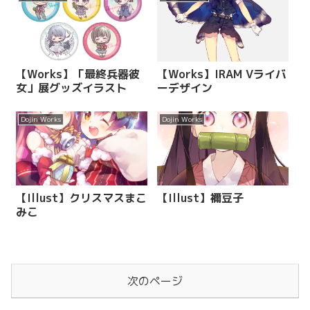
【Works】「最終兵器彼
【Works】IRAM Vライバ
女」展グッズイラスト
ーデザイン
Dojin Works
Dojin Works
【Illust】クリスマスまこ
【Illust】禰豆子
みこ
次のページ