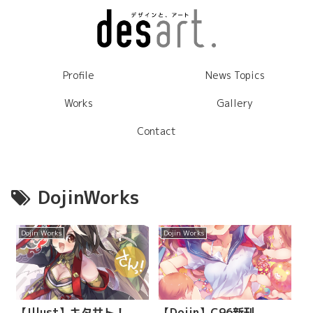
Profile
News Topics
Works
Gallery
Contact
DojinWorks
Dojin Works
Dojin Works
【Illust】キタサト！
【Dojin】C96新刊